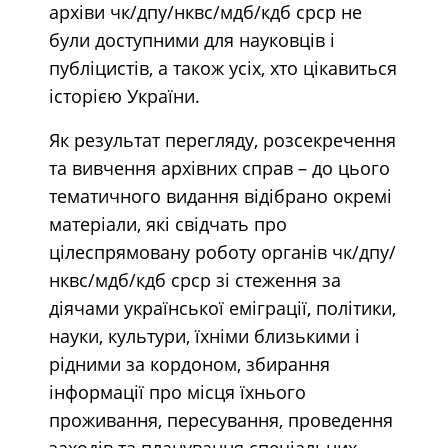
архіви чк/дпу/нквс/мдб/кдб срср не
були доступними для науковців і
публіцистів, а також усіх, хто цікавиться
історією України.
Як результат перегляду, розсекречення
та вивчення архівних справ – до цього
тематичного видання відібрано окремі
матеріали, які свідчать про
цілеспрямовану роботу органів чк/дпу/
нквс/мдб/кдб срср зі стеження за
діячами української еміграції, політики,
науки, культури, їхніми близькими і
рідними за кордоном, збирання
інформації про місця їхнього
проживання, пересування, проведення
заходів та планування спеціальних