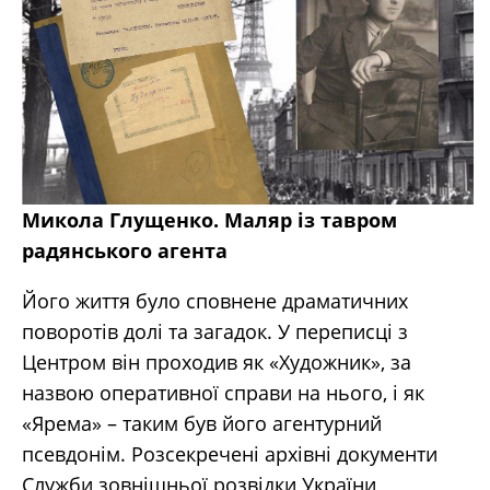
Микола Глущенко. Маляр із тавром
радянського агента
Його життя було сповнене драматичних
поворотів долі та загадок. У переписці з
Центром він проходив як «Художник», за
назвою оперативної справи на нього, і як
«Ярема» – таким був його агентурний
псевдонім. Розсекречені архівні документи
Служби зовнішньої розвідки України