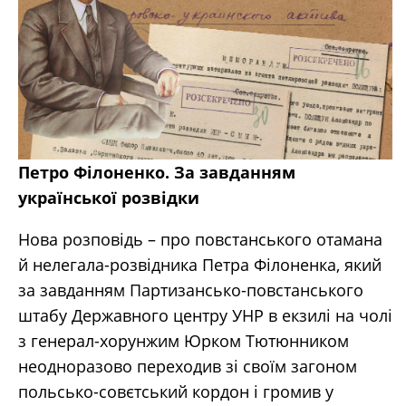
Петро Філоненко. За завданням
української розвідки
Нова розповідь – про повстанського отамана
й нелегала-розвідника Петра Філоненка, який
за завданням Партизансько-повстанського
штабу Державного центру УНР в екзилі на чолі
з генерал-хорунжим Юрком Тютюнником
неодноразово переходив зі своїм загоном
польсько-совєтський кордон і громив у