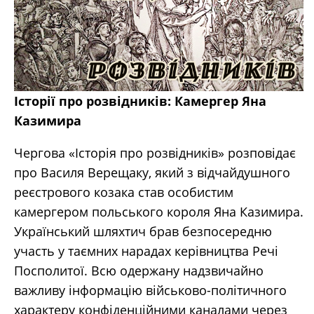
Історії про розвідників: Камергер Яна
Казимира
Чергова «Історія про розвідників» розповідає
про Василя Верещаку, який з відчайдушного
реєстрового козака став особистим
камергером польського короля Яна Казимира.
Український шляхтич брав безпосередню
участь у таємних нарадах керівництва Речі
Посполитої. Всю одержану надзвичайно
важливу інформацію військово-політичного
характеру конфіденційними каналами через