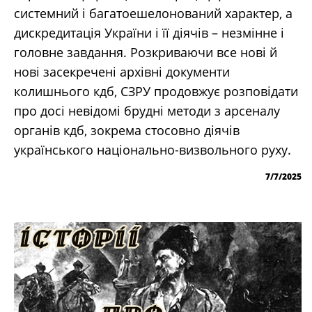
системний і багатоешелонований характер, а
дискредитація України і її діячів – незмінне і
головне завдання. Розкриваючи все нові й
нові засекречені архівні документи
колишнього кдб, СЗРУ продовжує розповідати
про досі невідомі брудні методи з арсеналу
органів кдб, зокрема стосовно діячів
українського національно-визвольного руху.
7/7/2025