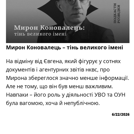
Мирон Коновалець – тінь великого імені
На відміну від Євгена, який фігурує у сотнях
документів і агентурних звітів нквс, про
Мирона збереглося значно менше інформації.
Але не тому, що він був менш важливим.
Навпаки – його роль у діяльності УВО та ОУН
була вагомою, хоча й непублічною.
6/22/2026