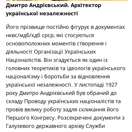
Дмитро Андрієвський. Архітектор
української незалежності
Його прізвище постійно фігурує в документах
нквс/мдб/кдб срср, які стосуються
основоположних моментів створення і
діяльності Організації Українських
Націоналістів. Він згадується як один із
головних теоретиків та ідеологів українського
націоналізму і боротьби за відновлення
української незалежності. У листопаді 1927
року Дмитро Андрієвський був обраний до
складу Проводу українських націоналістів та
провів велику роботу задля скликання його
Першого Конгресу. Розсекречені документи з
Галузевого державного архіву Служби