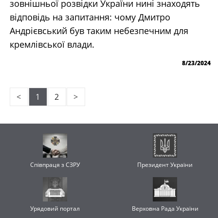
зовнішньої розвідки України нині знаходять
відповідь на запитання: чому Дмитро
Андрієвський був таким небезпечним для
кремлівської влади.
8/23/2024
<
1
2
>
Співпраця з СЗРУ
Президент України
Урядовий портал
Верховна Рада України