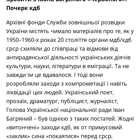
Почерк кдб
Архівні фонди Служби зовнішньої розвідки
України містять чимало матеріалів про те, як у
1950–1960-х роках 20 століття органи мдб/кдб
срср схиляли до співпраці та відмови від
антирадянської діяльності українських діячів
культури, науки, літератури в еміграції. Та не
завжди їм це вдавалося. І тоді вони
розробляли заходи з компрометації і навіть
ліквідації цих людей. Український поет,
прозаїк, драматург, публіцист, журналіст,
Голова Української національної ради Іван
Багряний – був однією з таких постатей. Жодні
«витончені» заходи кдб, як от примусовий
«заклик» сина «покаятися» перед срср,