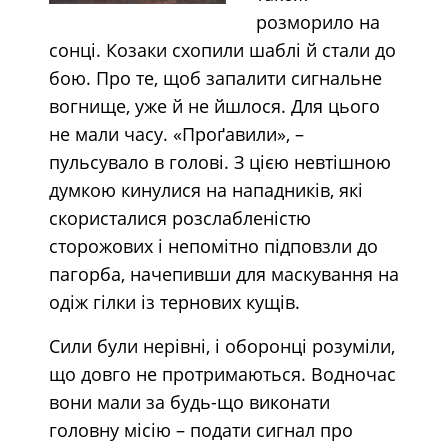
розморило на
сонці. Козаки схопили шаблі й стали до
бою. Про те, щоб запалити сигнальне
вогнище, уже й не йшлося. Для цього
не мали часу. «Проґавили», –
пульсувало в голові. З цією невтішною
думкою кинулися на нападників, які
скористалися розслабленістю
сторожових і непомітно підповзли до
пагорба, начепивши для маскування на
одіж гілки із тернових кущів.
Сили були нерівні, і оборонці розуміли,
що довго не протримаються. Водночас
вони мали за будь-що виконати
головну місію – подати сигнал про