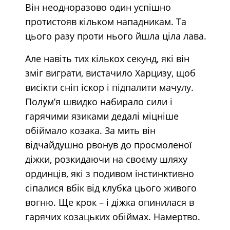
Він неодноразово один успішно
протистояв кільком нападникам. Та
цього разу проти нього йшла ціла лава.
Але навіть тих кількох секунд, які він
зміг виграти, вистачило Харцизу, щоб
висікти сніп іскор і підпалити мачулу.
Полум’я швидко набирало сили і
гарячими язиками дедалі міцніше
обіймало козака. За мить він
відчайдушно рвонув до просмоленої
діжки, розкидаючи на своєму шляху
ординців, які з подивом інстинктивно
сіпалися вбік від клубка цього живого
вогню. Ще крок – і діжка опинилася в
гарячих козацьких обіймах. Намертво.