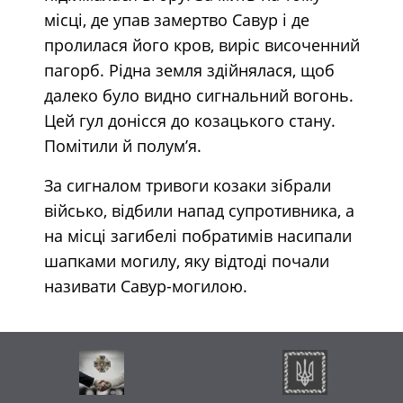
місці, де упав замертво Савур і де
пролилася його кров, виріс височенний
пагорб. Рідна земля здійнялася, щоб
далеко було видно сигнальний вогонь.
Цей гул донісся до козацького стану.
Помітили й полум’я.
За сигналом тривоги козаки зібрали
військо, відбили напад супротивника, а
на місці загибелі побратимів насипали
шапками могилу, яку відтоді почали
називати Савур-могилою.