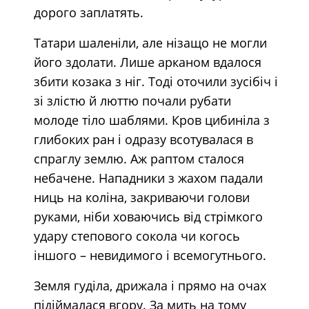
дорого заплатять.
Татари шаленіли, але нізащо не могли
його здолати. Лише арканом вдалося
збити козака з ніг. Тоді оточили зусібіч і
зі злістю й люттю почали рубати
молоде тіло шаблями. Кров цибиніла з
глибоких ран і одразу всотувалася в
спраглу землю. Аж раптом сталося
небачене. Нападники з жахом падали
ниць на коліна, закриваючи голови
руками, ніби ховаючись від стрімкого
удару степового сокола чи когось
іншого – невидимого і всемогутнього.
Земля гуділа, дрижала і прямо на очах
підіймалася вгору. За мить на тому