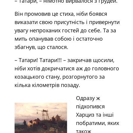
– Татари, – німотно вирвалося з грудей.
Він промовив це стиха, ніби боявся
виказати свою присутність і привернути
увагу непроханих гостей до себе. Та за
мить опанував собою і остаточно
збагнув, що сталося.
– Татари! Татари!!! – закричав щосили,
ніби хотів докричатися аж до головного
козацького стану, розгорнутого за
кілька кілометрів позаду.
Одразу ж
підхопився
Харциз та інші
побратими, яких
також