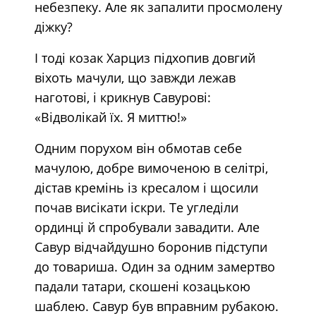
небезпеку. Але як запалити просмолену
діжку?
І тоді козак Харциз підхопив довгий
віхоть мачули, що завжди лежав
наготові, і крикнув Савурові:
«Відволікай їх. Я миттю!»
Одним порухом він обмотав себе
мачулою, добре вимоченою в селітрі,
дістав кремінь із кресалом і щосили
почав висікати іскри. Те угледіли
ординці й спробували завадити. Але
Савур відчайдушно боронив підступи
до товариша. Один за одним замертво
падали татари, скошені козацькою
шаблею. Савур був вправним рубакою.