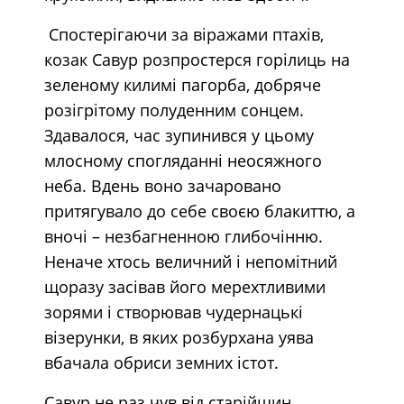
Спостерігаючи за віражами птахів,
козак Савур розпростерся горілиць на
зеленому килимі пагорба, добряче
розігрітому полуденним сонцем.
Здавалося, час зупинився у цьому
млосному спогляданні неосяжного
неба. Вдень воно зачаровано
притягувало до себе своєю блакиттю, а
вночі – незбагненною глибочінню.
Неначе хтось величний і непомітний
щоразу засівав його мерехтливими
зорями і створював чудернацькі
візерунки, в яких розбурхана уява
вбачала обриси земних істот.
Савур не раз чув від старійшин