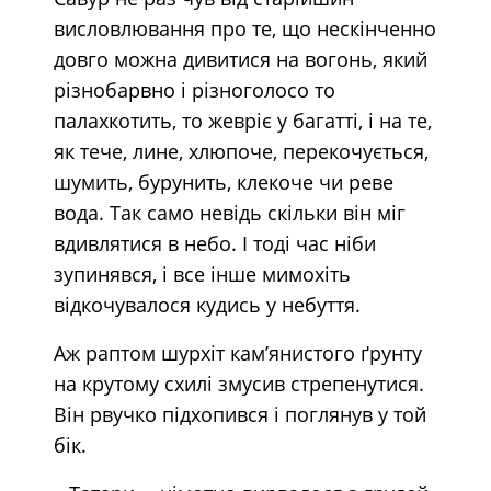
висловлювання про те, що нескінченно
довго можна дивитися на вогонь, який
різнобарвно і різноголосо то
палахкотить, то жевріє у багатті, і на те,
як тече, лине, хлюпоче, перекочується,
шумить, бурунить, клекоче чи реве
вода. Так само невідь скільки він міг
вдивлятися в небо. І тоді час ніби
зупинявся, і все інше мимохіть
відкочувалося кудись у небуття.
Аж раптом шурхіт кам’янистого ґрунту
на крутому схилі змусив стрепенутися.
Він рвучко підхопився і поглянув у той
бік.