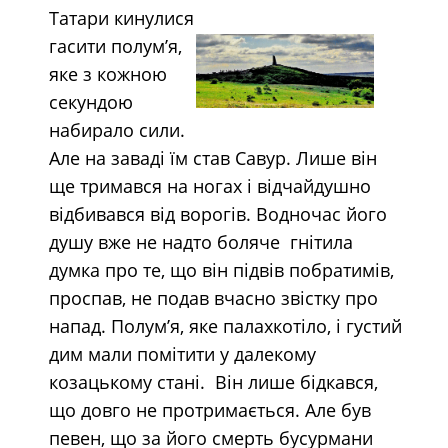
Татари кинулися
гасити полум’я,
яке з кожною
секундою
набирало сили.
Але на заваді їм став Савур. Лише він
ще тримався на ногах і відчайдушно
відбивався від ворогів. Водночас його
душу вже не надто боляче гнітила
думка про те, що він підвів побратимів,
проспав, не подав вчасно звістку про
напад. Полум’я, яке палахкотіло, і густий
дим мали помітити у далекому
козацькому стані. Він лише бідкався,
що довго не протримається. Але був
певен, що за його смерть бусурмани