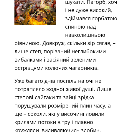
шукати. Пагорб, хоч
і не дуже високий,
здіймався горбатою
спиною над
навколишньою
рівниною. Довкруж, скільки зір сягав, –
лише степ, порізаний неглибокими
вибалками і засіяний зеленими
острівцями колючих чагарників.
Уже багато днів поспіль на очі не
потрапляло жодної живої душі. Лише
степові сайгаки та зайці зрідка
порушували розмірений плин часу, а
ще – соколи, які у височині ловили
крилами потоки вітру і плавно
кружляли, видивляючись здобич.