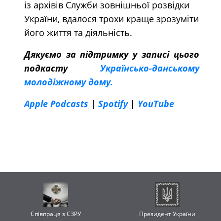
із архівів Служби зовнішньої розвідки
України, вдалося трохи краще зрозуміти
його життя та діяльність.
Дякуємо за підтримку у записі цього
подкасту
Українсько-данському
молодіжному дому.
Apple Podcasts
|
Spotify
|
YouTube
Співпраця з СЗРУ
Президент України