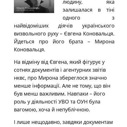
людину, яка
залишалася в тіні
одного з
найвідоміших діячів українського
визвольного руху – Євгена Коновальця.
Йдеться про його брата – Мирона
Коновальця.
На відміну від Євгена, який фігурує у
сотнях документів і агентурних звітів
нквс, про Мирона збереглося значно
менше інформації. Але не тому, що він
був менш важливим. Навпаки – його
роль у діяльності УВО та ОУН була
вагомою, хоча й непублічною.
І лише нещодавно, завдяки документам