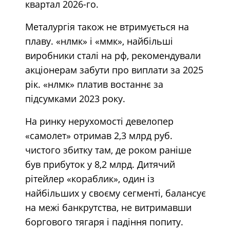
квартал 2026-го.
Металургія також не втримується на
плаву. «нлмк» і «ммк», найбільші
виробники сталі на рф, рекомендували
акціонерам забути про виплати за 2025
рік. «нлмк» платив востаннє за
підсумками 2023 року.
На ринку нерухомості девелопер
«самолет» отримав 2,3 млрд руб.
чистого збитку там, де роком раніше
був прибуток у 8,2 млрд. Дитячий
рітейлер «кораблик», один із
найбільших у своєму сегменті, балансує
на межі банкрутства, не витримавши
боргового тягаря і падіння попиту.