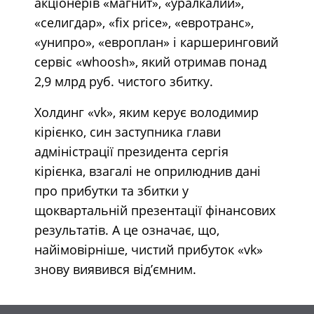
акціонерів «магнит», «уралкалий»,
«селигдар», «fix price», «евротранс»,
«унипро», «еврoплан» і каршеринговий
сервіс «whoosh», який отримав понад
2,9 млрд руб. чистого збитку.
Холдинг «vk», яким керує володимир
кірієнко, син заступника глави
адміністрації президента сергія
кірієнка, взагалі не оприлюднив дані
про прибутки та збитки у
щоквартальній презентації фінансових
результатів. А це означає, що,
найімовірніше, чистий прибуток «vk»
знову виявився від’ємним.