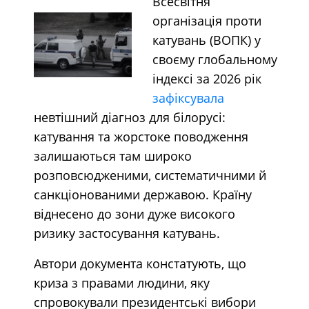
Всесвітня
організація проти
катувань (ВОПК) у
своєму глобальному
індексі за 2026 рік
зафіксувала
невтішний діагноз для білорусі:
катування та жорстоке поводження
залишаються там широко
розповсюдженими, систематичними й
санкціонованими державою. Країну
віднесено до зони дуже високого
ризику застосування катувань.
Автори документа констатують, що
криза з правами людини, яку
спровокували президентські вибори