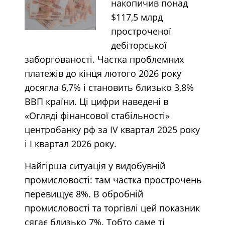
накопичив понад
$117,5 млрд
простроченої
дебіторської
заборгованості. Частка проблемних
платежів до кінця лютого 2026 року
досягла 6,7% і становить близько 3,8%
ВВП країни. Ці цифри наведені в
«Огляді фінансової стабільності»
центробанку рф за IV квартал 2025 року
і I квартал 2026 року.
Найгірша ситуація у видобувній
промисловості: там частка прострочень
перевищує 8%. В обробній
промисловості та торгівлі цей показник
сягає близько 7%. Тобто саме ті