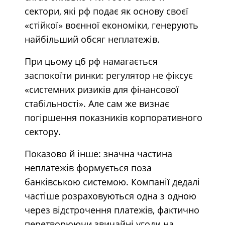
сектори, які рф подає як основу своєї
«стійкої» воєнної економіки, генерують
найбільший обсяг неплатежів.
При цьому цб рф намагається
заспокоїти ринки: регулятор не фіксує
«системних ризиків для фінансової
стабільності». Але сам же визнає
погіршення показників корпоративного
сектору.
Показово й інше: значна частина
неплатежів формується поза
банківською системою. Компанії дедалі
частіше розраховуються одна з одною
через відстрочення платежів, фактично
перетворюючи звичайні угоди на