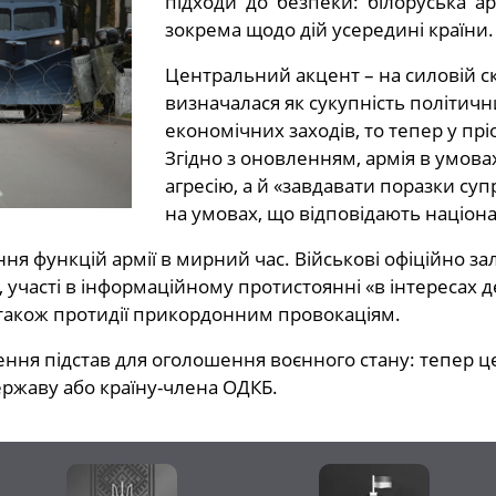
підходи до безпеки: білоруська 
зокрема щодо дій усередині країни.
Центральний акцент – на силовій с
визначалася як сукупність політичн
економічних заходів, то тепер у прі
Згідно з оновленням, армія в умова
агресію, а й «завдавати поразки с
на умовах, що відповідають націон
я функцій армії в мирний час. Військові офіційно за
участі в інформаційному протистоянні «в інтересах д
а також протидії прикордонним провокаціям.
ення підстав для оголошення воєнного стану: тепер 
державу або країну-члена ОДКБ.