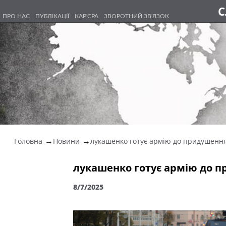
С
ПРО НАС
ПУБЛІКАЦІЇ
КАР'ЄРА
ЗВОРОТНИЙ ЗВ'ЯЗОК
Головна
Новини
лукашенко готує армію до придушення 
лукашенко готує армію до п
8/7/2025