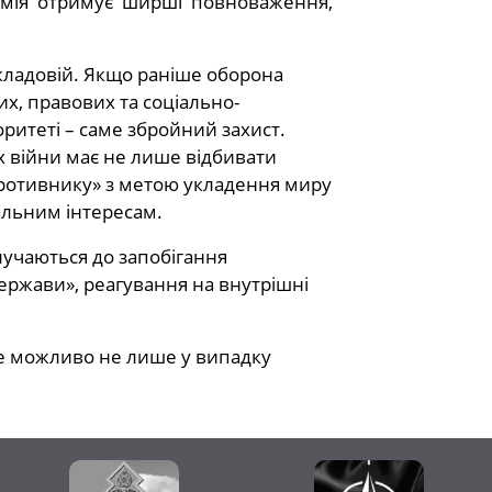
армія отримує ширші повноваження,
кладовій. Якщо раніше оборона
их, правових та соціально-
оритеті – саме збройний захист.
х війни має не лише відбивати
упротивнику» з метою укладення миру
альним інтересам.
лучаються до запобігання
ержави», реагування на внутрішні
це можливо не лише у випадку