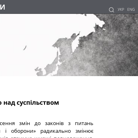
НИ
УКР
ENG
 над суспільством
сення змін до законів з питань
ки і оборони» радикально змінює