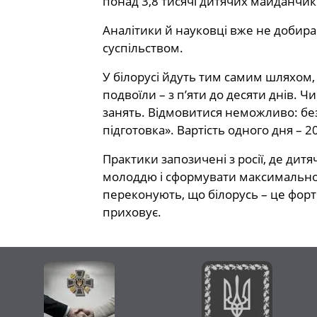
понад 3,8 тисячі дитячих майданчик
Аналітики й науковці вже не добира
суспільством.
У білорусі йдуть тим самим шляхом,
подвоїли – з п’яти до десяти днів. 
занять. Відмовитися неможливо: без
підготовка». Вартість одного дня – 20
Практики запозичені з росії, де дит
молоддю і сформувати максимально п
переконують, що білорусь – це фортец
приховує.