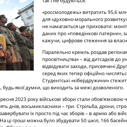
так і не будуються.
«россмолодежь» витратить 95,6 млн
для «духовно-морального розвитку»
не намагається це приховати: моніт
даних про «поведінкові патерни», з
кажучи, цифрове стеження за влас
Паралельно кремль роздав регіона
просвітництва» – від дитсадків до у
відвідувати заходи, присвячені Другі
серед яких тепер офіційно числятьс
Студентські «кібердружини» стежит
ь, будь-якої думки, що виходить за межі дозволеного.
ересня 2023 року військові збори стали обов’язковою
ть днів, восьмикласники – три. Стрільба, дрони, строй
вербувати їх просто під час зборів – в армію або війсь
На ці гроші можна було збудувати 50 шкіл, 166 басейн