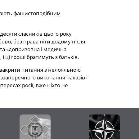
зивають фашистоподібним
 десятикласників цього року
ово, без права піти додому після
ета «допризовна і медична
 і ці гроші братимуть з батьків.
а: закрити питання з нелояльною
ззаперечного виконання наказів і
тересах росії, вже ніхто не