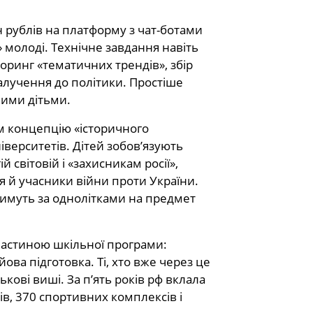
 рублів на платформу з чат-ботами
 молоді. Технічне завдання навіть
оринг «тематичних трендів», збір
алучення до політики. Простіше
ними дітьми.
м концепцію «історичного
ніверситетів. Дітей зобов’язують
й світовій і «захисникам росії»,
я й учасники війни проти України.
имуть за однолітками на предмет
 частиною шкільної програми:
ова підготовка. Ті, хто вже через це
кові виші. За п’ять років рф вклала
ів, 370 спортивних комплексів і