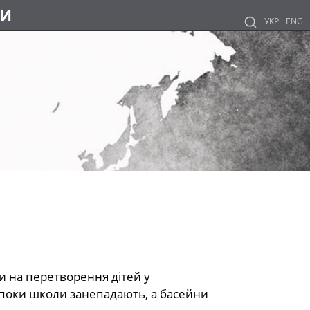
НИ
УКР
ENG
ди на перетворення дітей у
 поки школи занепадають, а басейни