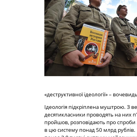
«деструктивної ідеології» – вочевид
Ідеологія підкріплена муштрою. З в
десятикласники проводять на них п'я
пройшов, розповідають про спроби за
в цю систему понад 50 млрд рублів. 