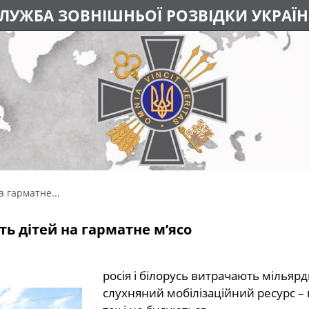
ЛУЖБА ЗОВНІШНЬОЇ РОЗВІДКИ УКРАЇ
а гарматне...
ь дітей на гарматне м’ясо
росія і білорусь витрачають мільяр
слухняний мобілізаційний ресурс –