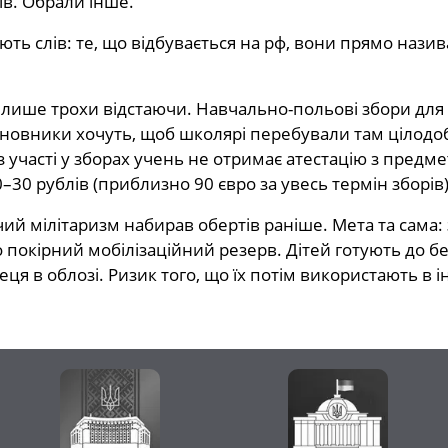
ів. Обрали інше.
ють слів: те, що відбувається на рф, вони прямо на
 лише трохи відстаючи. Навчально-польові збори для
Чиновники хочуть, щоб школярі перебували там цілодоб
 участі у зборах учень не отримає атестацію з предм
–30 рублів (приблизно 90 євро за увесь термін зборів),
ячий мілітаризм набирав обертів раніше. Мета та сам
окірний мобілізаційний резерв. Дітей готують до бе
я в облозі. Ризик того, що їх потім використають в ін