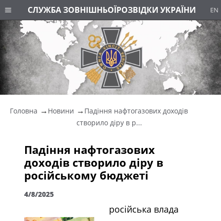
СЛУЖБА ЗОВНІШНЬОЇ
РОЗВІДКИ УКРАЇНИ
EN
Головна
Новини
Падіння нафтогазових доходів
створило діру в р...
Падіння нафтогазових
доходів створило діру в
російському бюджеті
4/8/2025
російська влада