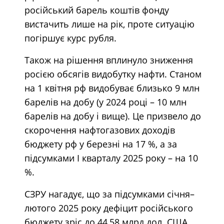
російський барель коштів фонду
вистачить лише на рік, проте ситуацію
погіршує курс рубля.
Також на рішення вплинуло зниження
росією обсягів видобутку нафти. Станом
на 1 квітня рф видобуває близько 9 млн
барелів на добу (у 2024 році – 10 млн
барелів на добу і вище). Це призвело до
скорочення нафтогазових доходів
бюджету рф у березні на 17 %, а за
підсумками І кварталу 2025 року – на 10
%.
СЗРУ нагадує, що за підсумками січня–
лютого 2025 року дефіцит російського
бюджету зріс до 44,58 млрд дол. США.