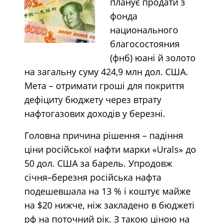
планує продати з
фонда
национального
благосостояния
(фнб) юані й золото
на загальну суму 424,9 млн дол. США.
Мета – отримати гроші для покриття
дефіциту бюджету через втрату
нафтогазових доходів у березні.
Головна причина рішення – падіння
ціни російської нафти марки «Urals» до
50 дол. США за барель. Упродовж
січня–березня російська нафта
подешевшала на 13 % і коштує майже
на $20 нижче, ніж закладено в бюджеті
рф на поточний рік. З такою ціною на