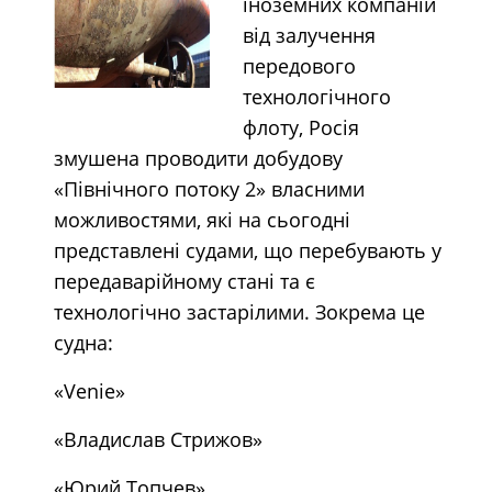
іноземних компаній
від залучення
передового
технологічного
флоту, Росія
змушена проводити добудову
«Північного потоку 2» власними
можливостями, які на сьогодні
представлені судами, що перебувають у
передаварійному стані та є
технологічно застарілими. Зокрема це
судна:
«Venie»
«Владислав Стрижов»
«Юрий Топчев»