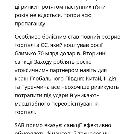
ці ринки протягом наступних п’яти
років не вдасться, попри всю
пропаганду.
Особливо болісним став повний розрив
торгівлі з ЄС, який коштував росії
близько 70 млрд доларів. Вторинні
санкції Заходу роблять росію
«токсичним» партнером навіть для
країн Глобального Півдня: Китай, Індія
та Туреччина все неохочіше ризикують
потрапити під удари й уникають
масштабного переорієнтування
торгівлі.
SAB прямо вказує: санкції ефективно
обмежують фінансові й технологічні