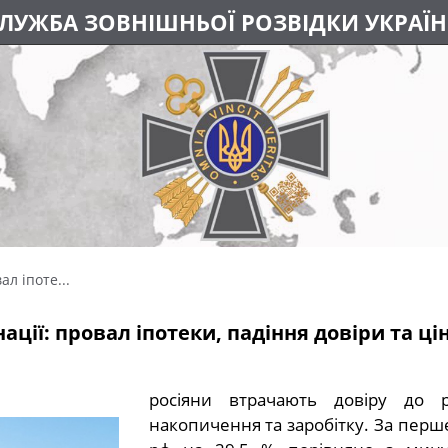
ЛУЖБА ЗОВНІШНЬОЇ РОЗВІДКИ УКРАЇ
ал іпоте...
нації: провал іпотеки, падіння довіри та ц
росіяни втрачають довіру до р
накопичення та заробітку. За перш