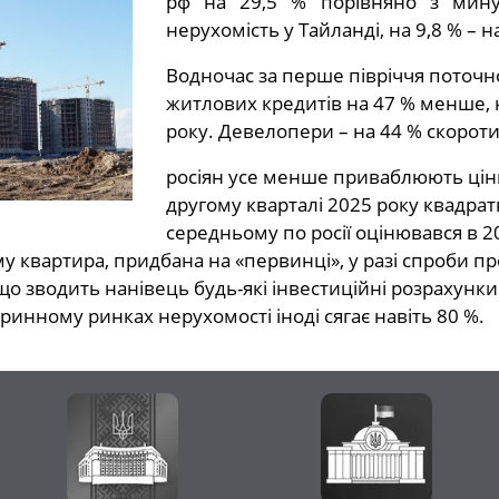
рф на 29,5 % порівняно з мин
нерухомість у Тайланді, на 9,8 % – на
Водночас за перше півріччя поточно
житлових кредитів на 47 % менше, 
року. Девелопери – на 44 % скороти
росіян усе менше приваблюють ціни
другому кварталі 2025 року квадра
середньому по росії оцінювався в 205
му квартира, придбана на «первинці», у разі спроби п
 зводить нанівець будь-які інвестиційні розрахунки
ринному ринках нерухомості іноді сягає навіть 80 %.