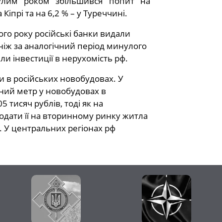
улим роком збільшився попит на
 Кіпрі та на 6,2 % – у Туреччині.
го року російські банки видали
ніж за аналогічний період минулого
ли інвестиції в нерухомість рф.
 в російських новобудовах. У
тний метр у новобудовах в
 тисяч рублів, тоді як на
родати її на вторинному ринку житла
. У центральних регіонах рф