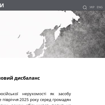
НИ
УКР
ENG
іновий дисбаланс
осійської нерухомості як засобу
е півріччя 2025 року серед громадян