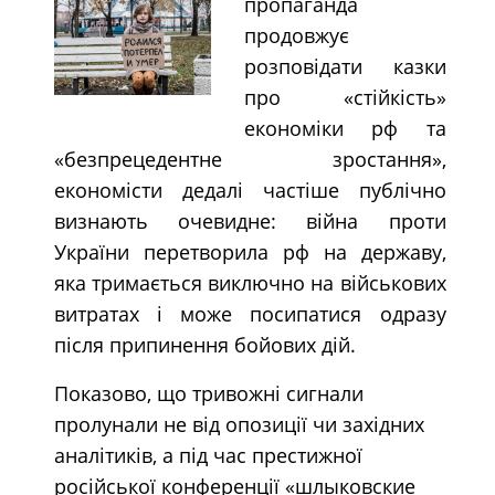
пропаганда
продовжує
розповідати казки
про «стійкість»
економіки рф та
«безпрецедентне зростання»,
економісти дедалі частіше публічно
визнають очевидне: війна проти
України перетворила рф на державу,
яка тримається виключно на військових
витратах і може посипатися одразу
після припинення бойових дій.
Показово, що тривожні сигнали
пролунали не від опозиції чи західних
аналітиків, а під час престижної
російської конференції «шлыковские