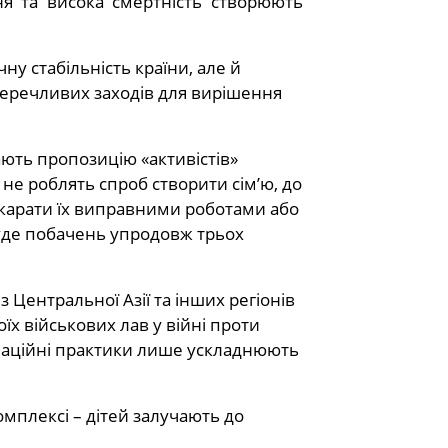
ня та висока смертність створюють
ну стабільність країни, але й
перечливих заходів для вирішення
ють пропозицію «активістів»
 не роблять спроб створити сім’ю, до
 карати їх виправними роботами або
уде побачень упродовж трьох
 Центральної Азії та інших регіонів
їх військових лав у війні проти
мінаційні практики лише ускладнюють
мплексі – дітей залучають до