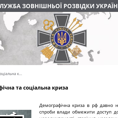
ЛУЖБА ЗОВНІШНЬОЇ РОЗВІДКИ УКРАЇ
ціальна к...
фічна та соціальна криза
Демографічна криза в рф давно 
спроби влади обмежити доступ до