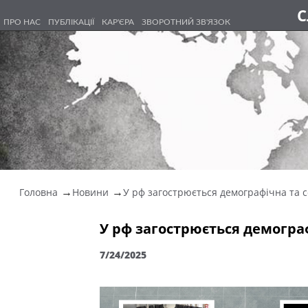
С
ПРО НАС
ПУБЛІКАЦІЇ
КАР'ЄРА
ЗВОРОТНИЙ ЗВ'ЯЗОК
Головна
Новини
У рф загострюється демографічна та со
У рф загострюється демогра
7/24/2025