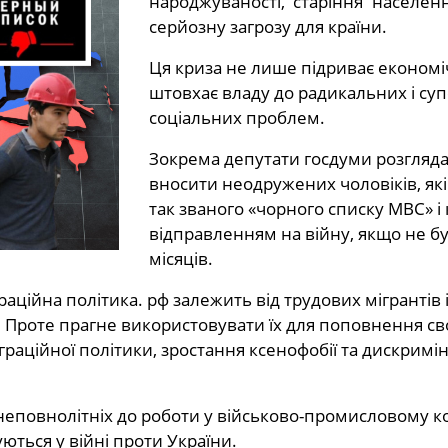
народжуваності, старіння населен
серйозну загрозу для країни.
Ця криза не лише підриває економіч
штовхає владу до радикальних і су
соціальних проблем.
Зокрема депутати госдуми розгляда
вносити неодружених чоловіків, які
так званого «чорного списку МВС» і
відправленням на війну, якщо не б
місяців.
аційна політика. рф залежить від трудових мігрантів із
и. Проте прагне використовувати їх для поповнення сво
теграційної політики, зростання ксенофобії та дискри
еповнолітніх до роботи у військово-промисловому ко
ються у війні проти України.