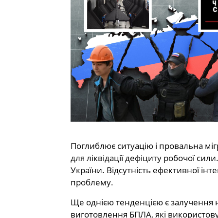
Поглиблює ситуацію і провальна мігр
для ліквідації дефіциту робочої сил
України. Відсутність ефективної ін
проблему.
Ще однією тенденцією є залучення н
виготовлення БПЛА, які використову