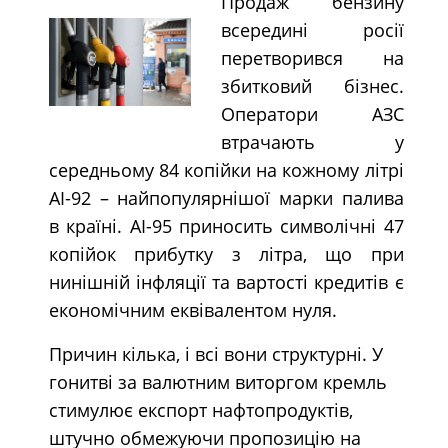
Продаж бензину
всередині росії
перетворився на
збитковий бізнес.
Оператори АЗС
втрачають у
середньому 84 копійки на кожному літрі
АІ-92 – найпопулярнішої марки палива
в країні. АІ-95 приносить символічні 47
копійок прибутку з літра, що при
нинішній інфляції та вартості кредитів є
економічним еквівалентом нуля.
Причин кілька, і всі вони структурні. У
гонитві за валютним виторгом кремль
стимулює експорт нафтопродуктів,
штучно обмежуючи пропозицію на