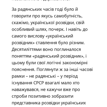
За радянських часів годі було й
говорити про якусь самобутність,
скажімо, української розвідки, свій
особливий шлях, почерк. І навіть до
самого вислову «український
розвідник» ставлення було різним.
Десятиліттями воно поглиналося
поняттям «радянський розвідник», і
цьому були свої логічні закономірні
пояснення. Поглянути ж за інші часові
рамки – не радянські – у період
існування СРСР взагалі мало хто
наважувався, не кажучи вже про
спроби позитивно зобразити
представника розвідки українських