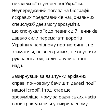
незалежної і суверенної України.
Неупереджений погляд на біографії
яскравих представників національних
спецслужб дає змогу зрозуміти,
що спонукало їх до певних дій і вчинків,
давало сили перемагати ворогів
України у нерівному протистоянні, не
зламатися, не зневіритися, не опустити
рук навіть тоді, коли танули останні
надії.
Зазирнувши за лаштунки архівних
справ, по-новому бачиш ті далекі події
нашої історії. І тоді стає ще
зрозуміліше, чому за радянських часів
вони трактувалися у викривленому