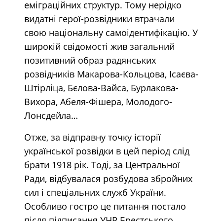
еміграційних структур. Тому нерідко
видатні герої-розвідники втрачали
свою національну самоідентифікацію. У
широкій свідомості жив загальний
позитивний образ радянських
розвідників Макарова-Кольцова, Ісаєва-
Штірліца, Бєлова-Вайса, Бурлакова-
Вихора, Абеля-Фішера, Молодого-
Лонсдейла…
Отже, за відправну точку історії
української розвідки в цей період слід
брати 1918 рік. Тоді, за Центральної
Ради, відбувалася розбудова збройних
сил і спеціальних служб України.
Особливо гостро це питання постало
після підписання УНР Брестського