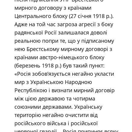
мирного договору з країнами
Центрального блоку (27 січня 1918 р.).
Адже на той час загроза агресії з боку
радянської Росії залишалася доволі
реальною попри те, що у підписаному
нею Брестському мирному договорі з
країнами австро-німецького блоку
(березень 1918 р.) був такий пункт:
«Росія зобов’язується негайно укласти
мир з Українською Народною
Республікою і визнати мирний договір
між цією державою та чотирма
союзними державами. Українську
територію негайно очистити від
російського війська і російської
червоної гвардії... Росія припиняє всяку