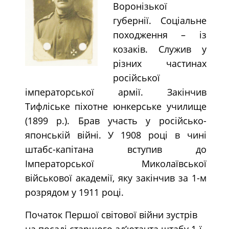
Воронізької
губернії. Соціальне
походження – із
козаків. Служив у
різних частинах
російської
імператорської армії. Закінчив
Тифліське піхотне юнкерське училище
(1899 р.). Брав участь у російсько-
японській війні. У 1908 році в чині
штабс-капітана вступив до
Імператорської Миколаївської
військової академії, яку закінчив за 1-м
розрядом у 1911 році.
Початок Першої світової війни зустрів
на посаді старшого ад’ютанта штабу 1-ї