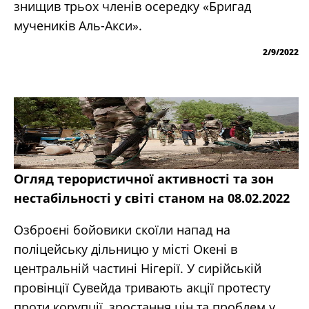
знищив трьох членів осередку «Бригад
мучеників Аль-Акси».
2/9/2022
Огляд терористичної активності та зон
нестабільності у світі станом на 08.02.2022
Озброєні бойовики скоїли напад на
поліцейську дільницю у місті Окені в
центральній частині Нігерії. У сирійській
провінції Сувейда тривають акції протесту
проти корупції, зростання цін та проблем у