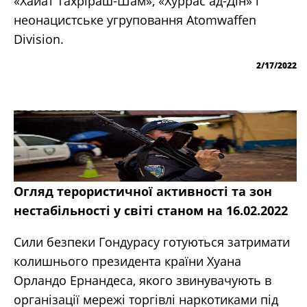
«Хайат Тахріраш-Шам», «Хуррас ад-Дін» і
неонацистське угруповання Atomwaffen
Division.
2/17/2022
Огляд терористичної активності та зон
нестабільності у світі станом на 16.02.2022
Сили безпеки Гондурасу готуються затримати
колишнього президента країни Хуана
Орландо Ернандеса, якого звинувачують в
організації мережі торгівлі наркотиками під