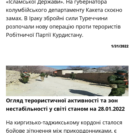
«Ісламської Держави». На губернатора
колумбійського департаменту Какета скоєно
замах. В Іраку збройні сили Туреччини
розпочали нову операцію проти терористів
Робітничої Партії Курдистану.
1/31/2022
Огляд терористичної активності та зон
нестабільності у світі станом на 28.01.2022
На киргизько-таджикському кордоні сталося
бойове зіткнення між прикордонниками, є