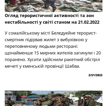
Огляд терористичної активності та зон
нестабільності у світі станом на 21.02.2022
У сомалійському місті Беледуейне терорист-
смертник підірвав жилет з вибухівкою у
переповненому людьми ресторані:
щонайменше 15 мирних жителів загинули і 20
поранено. Хусити здійснили ракетний обстріл
мечеті у єменській провінції Шабва.
2/21/2022