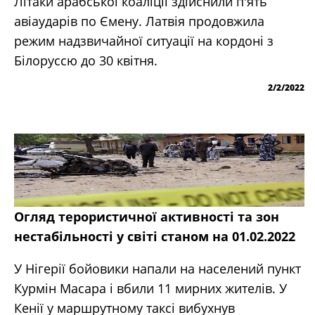
Літаки арабської коаліції здійснили п'ять
авіаударів по Ємену. Латвія продовжила
режим надзвичайної ситуації на кордоні з
Білоруссю до 30 квітня.
2/2/2022
Огляд терористичної активності та зон
нестабільності у світі станом на 01.02.2022
У Нігерії бойовики напали на населений пункт
Курмін Масара і вбили 11 мирних жителів. У
Кенії у маршрутному таксі вибухнув