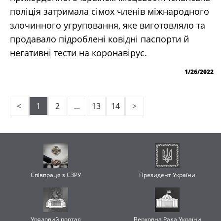
поліція затримала сімох членів міжнародного
злочинного угруповання, яке виготовляло та
продавало підроблені ковідні паспорти й
негативні тести на коронавірус.
1/26/2022
<
1
2
...
13
14
>
Співпраця з СЗРУ
Президент України
Урядовий портал
Верховна Рада України