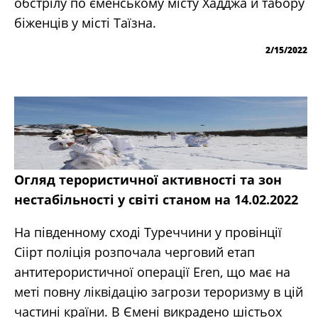
обстрілу по єменському місту Хадджа й табору
біженців у місті Таїзна.
2/15/2022
Огляд терористичної активності та зон
нестабільності у світі станом на 14.02.2022
На південному сході Туреччини у провінції
Сіірт поліція розпочала черговий етап
антитерористичної операції Eren, що має на
меті повну ліквідацію загрози тероризму в цій
частині країни. В Ємені викрадено шістьох