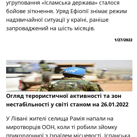
угруповання «Ісламська держава» сталося
бойове зіткнення. Уряд Ефіопії знімає режим
надзвичайної ситуації у країні, раніше
запроваджений на шість місяців.
1/27/2022
Огляд терористичної активності та зон
нестабільності у світі станом на 26.01.2022
У Лівані жителі селища Рамія напали на
миротворців ООН, коли ті робили зйомку
прикордонної з Ізраїлем місцевості. Іспанська