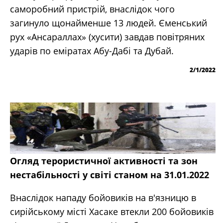
саморобний пристрій, внаслідок чого
загинуло щонайменше 13 людей. Єменський
рух «Ансараллах» (хусити) завдав повітряних
ударів по еміратах Абу-Дабі та Дубай.
2/1/2022
Огляд терористичної активності та зон
нестабільності у світі станом на 31.01.2022
Внаслідок нападу бойовиків на в'язницю в
сирійському місті Хасаке втекли 200 бойовиків