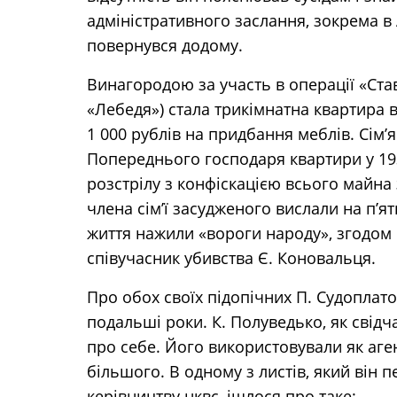
адміністративного заслання, зокрема в А
повернувся додому.
Винагородою за участь в операції «Став
«Лебедя») стала трикімнатна квартира в
1 000 рублів на придбання меблів. Сім’я
Попереднього господаря квартири у 193
розстрілу з конфіскацією всього майна 
члена сім’ї засудженого вислали на п’ят
життя нажили «вороги народу», згодом 
співучасник убивства Є. Коновальця.
Про обох своїх підопічних П. Судоплато
подальші роки. К. Полуведько, як свідч
про себе. Його використовували як агент
більшого. В одному з листів, який він 
керівництву нквс, ішлося про таке: