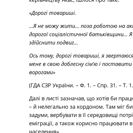
«Дорогі товариші.
…Я не можу жити… поза роботою на акт
дорогої соціалістичної батьківщини… 
здійснити подвиг…
Ось тому, дорогі товариші, я звертаюся
мене в свою доблесну сім’ю і поставити
ворогами»
(ГДА СЗР України. – Ф. 1. – Спр. 31. – Т. 1.
Далі в листі зазначав, що хотів би прац
– й нелегально за кордоном. Там міг би
задуми, вербувати в її середовищі потр
еміграції, а також корисно працювати в 
населення».