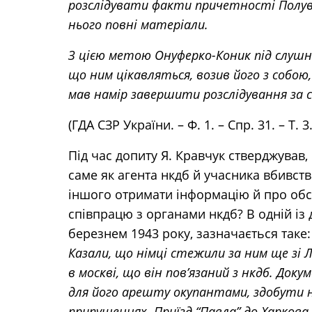
розслідувати факти причетності Полуве
нього повні матеріали.
З цією метою Онуферко-Коник під слушн
що ним цікавляться, возив його з собою,
мав намір завершити розслідування за 
(ГДА СЗР України. – Ф. 1. – Спр. 31. – Т. 3
Під час допиту Я. Кравчук стверджував
саме як агента нкдб й учасника вбивств
іншого отримати інформацію й про обст
співпрацю з органами нкдб? В одній із 
березнем 1943 року, зазначається таке:
Казали, що німці стежили за ним ще зі Л
в москві, що він пов’язаний з нкдб. До
для його арешту окупантами, здобути не
припущеннях. Приїзд “Павла” до Харков