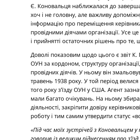
Є. Коновальця наближалася до завершаль
хоч і не головну, але важливу допоміжн
інформацію про переміщення керівника 
провідними діячами організації. Усе це
і прийнятті остаточних рішень про те, 
Доволі показовим щодо цього є звіт К. 
ОУН за кордоном, структуру організації
провідних діячів. У ньому він змальову
травень 1938 року. У той період велис
того року з’їзду ОУН у США. Агент зазна
мали багато очікувань. На ньому збира
діяльності, закріпити довіру керівников
роботу і тим самим утвердити статус «во
«Під час моїх зустрічей з Коновальцем у 
говорив із великим піднесенням про з’їзд.