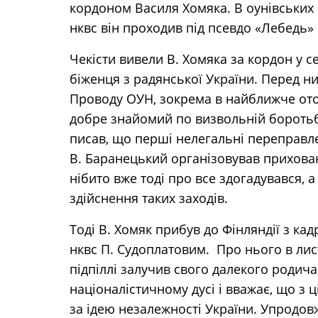
кордоном Василя Хомяка. В оунівських 
нквс він проходив під псевдо «Лебедь» і
Чекісти вивели В. Хомяка за кордон у с
біженця з радянської України. Перед н
Проводу ОУН, зокрема в найближче ото
добре знайомий по визвольній боротьбі
писав, що перші нелегальні переправл
В. Баранецький організовував приховано 
нібито вже тоді про все здогадувався, а
здійснення таких заходів.
Тоді В. Хомяк прибув до Фінляндії з к
нквс П. Судоплатовим. Про нього в лис
підпіллі залучив свого далекого родича
націоналістичному дусі і вважає, що з
за ідею незалежності України. Упродов