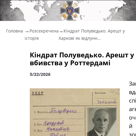
Головна
Розсекречена
Кіндрат Полуведько. Арешт у
історія
Харкові як відлунн...
Кіндрат Полуведько. Арешт у 
вбивства у Роттердамі
5/22/2026
За
в
сп
аг
оч
й 
зо