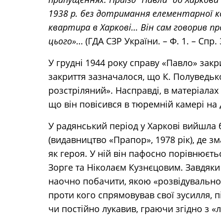
1938 р. без дотримання елементарної кон
квартира в Харкові… Він сам говорив п
цього»
… (ГДА СЗР України. – Ф. 1. – Спр. 31
У грудні 1944 року справу «Павло» закри
закриття зазначалося, що К. Полуведьк
розстріляний». Насправді, в матеріалах
що він повісився в тюремній камері на 
У радянський період у Харкові вийшла 
(видавництво «Прапор», 1978 рік), де з
як героя. У ній він пафосно порівнюєт
Зорге та Ніколаєм Кузнєцовим. Завдяк
наочно побачити, якою «розвідувально
проти кого спрямовував свої зусилля, 
чи постійно лукавив, граючи згідно з 