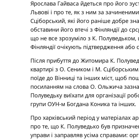
Ярослава Гайваса йдеться про його зуст
Львові і про те, як з ним за зачиненими
Сціборський, які його раніше добре зн
обставини його втечі з Фінляндії до срср
що не все зрозуміло з К. Полуведьком, 
Фінляндії очікують підтвердження або с
Після прибуття до Житомира К. Полуведь
квартирі з О. Сеником і М. Сціборським.
поїде до Вінниці та інших міст, щоб по
посиланням на слова О. Ольжича зазнач
Полуведьку виїхати для організації роб
групи ОУН-м Богдана Коника та інших.
Про харківський період у матеріалах ар
про те, що К. Полуведько був призначе
управи і заправляв усіма справами: ор