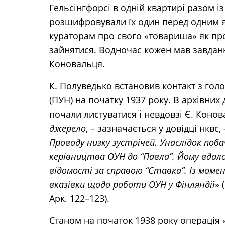
Гельсінгфорсі в одній квартирі разом із
розшифровували їх один перед одним як
кураторам про свого «товариша» як про
зайнятися. Водночас кожен мав завданн
Коновальця.
К. Полуведько встановив контакт з гол
(ПУН) на початку 1937 року. В архівних
почали листуватися і невдовзі Є. Коно
джерело
, – зазначається у довідці нквс, 
Проводу низку зустрічей. Унаслідок по
керівництва ОУН до “Павла”. Йому вдал
відомості за справою “Ставка”. Із моме
вказівки щодо роботи ОУН у Фінляндії
» 
Арк. 122–123).
Станом на початок 1938 року операція 