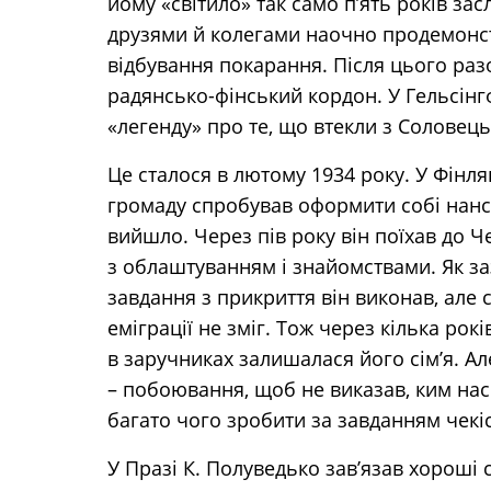
йому «світило» так само п’ять років зас
друзями й колегами наочно продемонст
відбування покарання. Після цього ра
радянсько-фінський кордон. У Гельсінгф
«легенду» про те, що втекли з Соловець
Це сталося в лютому 1934 року. У Фінля
громаду спробував оформити собі нансе
вийшло. Через пів року він поїхав до 
з облаштуванням і знайомствами. Як за
завдання з прикриття він виконав, але 
еміграції не зміг. Тож через кілька рокі
в заручниках залишалася його сім’я. А
– побоювання, щоб не виказав, ким насп
багато чого зробити за завданням чекіс
У Празі К. Полуведько зав’язав хороші