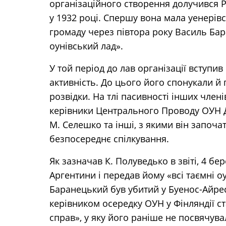
організаційного створення долучився Р
у 1932 році. Спершу вона мала уенерівс
громаду через півтора року Василь Бар
оунівський лад».
У той період до лав організації вступи
активність. До цього його спонукали й
розвідки. На тлі пасивності інших член
керівники Центрального Проводу ОУН Д.
М. Селешко та інші, з якими він започат
безпосереднє спілкування.
Як зазначав К. Полуведько в звіті, 4 бе
Аргентини і передав йому «всі таємні оу
Баранецький був убитий у Буенос-Айрес
керівником осередку ОУН у Фінляндії ст
справ», у яку його раніше не посвячува