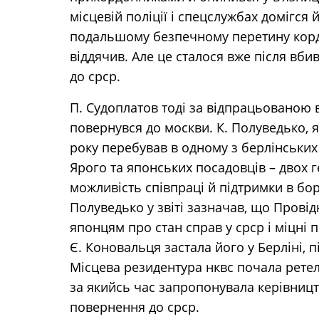
місцевій поліції і спецслужбах домігся
подальшому безпечному перетину кордо
віддячив. Але це сталося вже після вбив
до срср.
П. Судоплатов тоді за відпрацьованою 
повернувся до москви. К. Полуведько, я
року перебував в одному з берлінських 
Ярого та японських посадовців – двох 
можливість співпраці й підтримки в бор
Полуведько у звіті зазначав, що Прові
японцям про стан справ у срср і міцні п
Є. Коновальця застала його у Берліні, п
Місцева резидентура нквс почала ретел
за якийсь час запропонувала керівництв
повернення до срср.