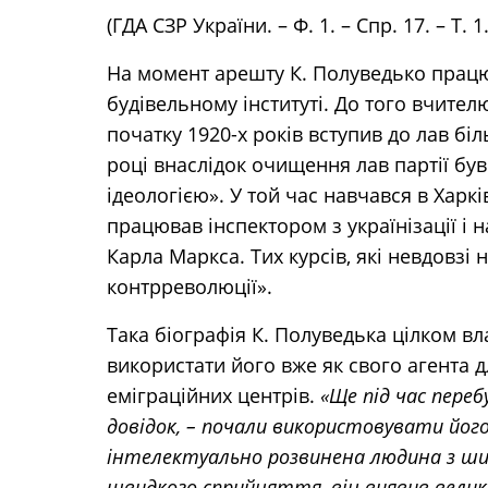
(ГДА СЗР України. – Ф. 1. – Спр. 17. – Т. 1.
На момент арешту К. Полуведько прац
будівельному інституті. До того вчител
початку 1920-х років вступив до лав біл
році внаслідок очищення лав партії б
ідеологією». У той час навчався в Харкі
працював інспектором з українізації і на
Карла Маркса. Тих курсів, які невдовзі 
контрреволюції».
Така біографія К. Полуведька цілком в
використати його вже як свого агента 
еміграційних центрів.
«Ще під час перебу
довідок, – почали використовувати його 
інтелектуально розвинена людина з ши
швидкого сприйняття, він виявив велик