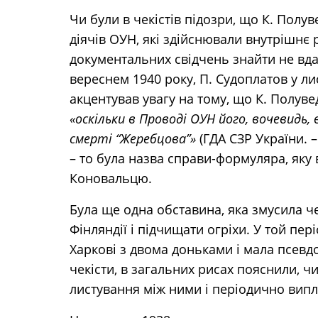
Чи були в чекістів підозри, що К. Полу
діячів ОУН, які здійснювали внутрішнє
документальних свідчень знайти не вдал
вереснем 1940 року, П. Судоплатов у лис
акцентував увагу на тому, що К. Полув
«оскільки в Проводі ОУН його, вочевидь
смерті “Жеребцова”»
(ГДА СЗР України. – 
– то була назва справи-формуляра, яку в
Коновальцю.
Була ще одна обставина, яка змусила че
Фінляндії і підчищати огріхи. У той пе
Харкові з двома доньками і мала псевдо
чекісти, в загальних рисах пояснили, ч
листування між ними і періодично випл