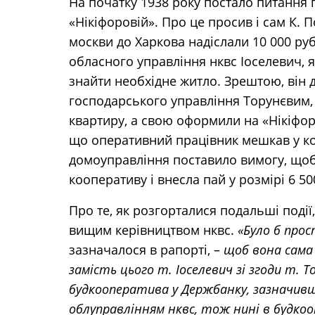
На початку 1938 року постало питання
«Нікіфоровій». Про це просив і сам К. П
москви до Харкова надіслали 10 000 ру
обласного управління нквс Іоселевич, 
знайти необхідне житло. Зрештою, він 
господарського управління Торунєвим,
квартиру, а свою оформили на «Нікіфо
що оперативний працівник мешкав у ко
домоуправління поставило вимогу, щоб
кооперативу і внесла пай у розмірі 
Про те, як розгорталися подальші події
вищим керівництвом нквс.
«Було б прос
зазначалося в рапорті, –
щоб вона сама 
замість цього т. Іоселевич зі згоди т.
будкооператива у Держбанку, зазначивши
облуправлінням нквс, тож нині в будкоо