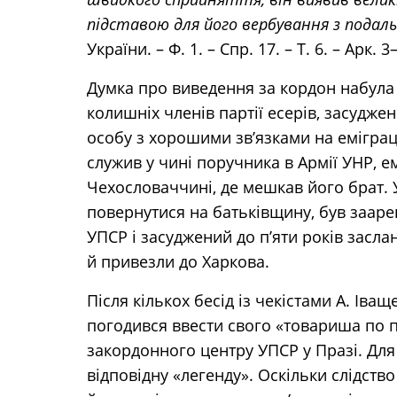
підставою для його вербування з подал
України. – Ф. 1. – Спр. 17. – Т. 6. – Арк. 3–
Думка про виведення за кордон набула 
колишніх членів партії есерів, засудже
особу з хорошими зв’язками на еміграці
служив у чині поручника в Армії УНР, е
Чехословаччині, де мешкав його брат. 
повернутися на батьківщину, був заар
УПСР і засуджений до п’яти років засл
й привезли до Харкова.
Після кількох бесід із чекістами А. Іва
погодився ввести свого «товариша по па
закордонного центру УПСР у Празі. Для
відповідну «легенду». Оскільки слідств