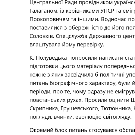
Центральної Ради провідником українс
Галаганом, із керівниками УПСР та еміг
Прокоповичем та іншими. Водночас пре
поставилися з обережністю до його поя
Соловків. Спецслужба Державного центру
влаштувала йому перевірку.
К. Полуведька попросили написати стат
підготовки цього матеріалу попереднь
кожне з яких засвідчила б політичні уп
питань біографічного характеру, були й 
періоди, про те, чому одразу не емігрув
повстанських рухах. Просили оцінити 
Скрипника, Грушевського, Тютюнника, Кі
погляди, вчинки, еволюцію світогляду.
Окремий блок питань стосувався обстави