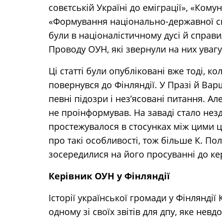
совєтській Україні до еміграції», «Комун
«Формування національно-державної сві
були в націоналістичному дусі й справ
Проводу ОУН, які звернули на них увагу
Ці статті були опубліковані вже тоді, к
повернувся до Фінляндії. У Празі й Ва
певні підозри і нез’ясовані питання. Ал
не проінформував. На заваді стало нез
простежувалося в стосунках між цими це
про такі особливості, тож більше К. Пол
зосередилися на його просуванні до ке
Керівник ОУН у Фінляндії
Історії української громади у Фінлянді
одному зі своїх звітів для дпу, яке невд