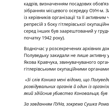
кадрів, визначенням посадових обов’яз
зібраннях місцевого осередку ОУН-м. З
із керівників організації та її активни
репресій з боку гітлерівської окупаційн
серед інших був заарештований у грудн
початку 1942 року).
Водночас у розсекречених архівних док
Полуведьку закидали не лише активну у
Якова Кравчука, звинувачуваного орган
гітлерівськими окупаційними орган
«Зі слів Коника мені відомо, що Полувед
розвідувальних органів й один із орган
який здійснив убивство Коновальця, бу
За завданням ПУНа, зокрема Сушка Рома