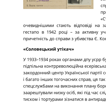
сп
пр
«С
очевиднішими стають відповіді на 
гестапо в 1942 році – за активну у
причетність до справи з убивства Є. Ко
«Соловецький утікач»
У 1933–1934 роках органами дпу усрр бу
підпільна контрреволюційна есерівська
закордонний центр Української партії со
і багато інших тогочасних справ, ця т
спецслужбами на виконання плану боро
заарештували низку осіб, які під час с
тиском і тортурами зізнатися в антирадя