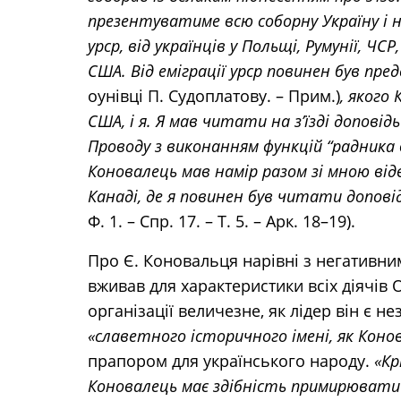
презентуватиме всю соборну Україну і 
урср, від українців у Польщі, Румунії, ЧСР
США. Від еміграції урср повинен був п
оунівці П. Судоплатову. – Прим.)
, якого
США, і я. Я мав читати на з’їзді доповід
Проводу з виконанням функцій “радника в
Коновалець мав намір разом зі мною відв
Канаді, де я повинен був читати допові
Ф. 1. – Спр. 17. – Т. 5. – Арк. 18–19).
Про Є. Коновальця нарівні з негативни
вживав для характеристики всіх діячів 
організації величезне, як лідер він є н
«славетного історичного імені, як Коно
прапором для українського народу.
«Кр
Коновалець має здібність примирювати 