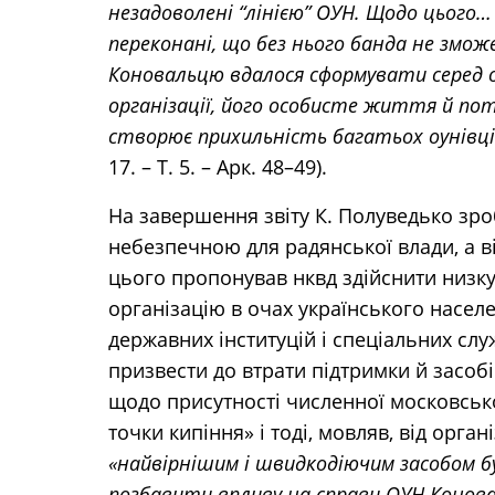
незадоволені “лінією” ОУН. Щодо цього…
переконані, що без нього банда не змож
Коновальцю вдалося сформувати серед оу
організації, його особисте життя й пот
створює прихильність багатьох оунівці
17. – Т. 5. – Арк. 48–49).
На завершення звіту К. Полуведько зро
небезпечною для радянської влади, а ві
цього пропонував нквд здійснити низку
організацію в очах українського населен
державних інституцій і спеціальних сл
призвести до втрати підтримки й засобі
щодо присутності численної московсько
точки кипіння» і тоді, мовляв, від орган
«найвірнішим і швидкодіючим засобом 
позбавити впливу на справи ОУН Коноваль