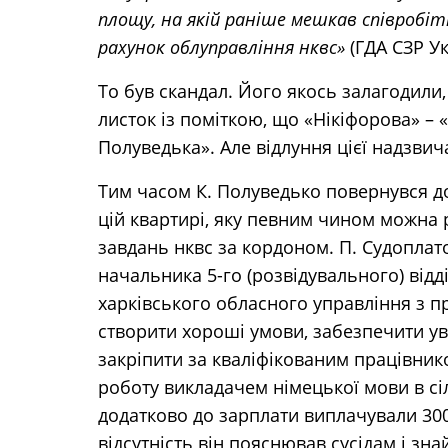
площу, на якій раніше мешкав співробіт
рахунок облуправління нквс»
(ГДА СЗР Укр
То був скандал. Його якось залагодили
листок із поміткою, що «Нікіфорова» – 
Полуведька». Але відлуння цієї надзвич
Тим часом К. Полуведько повернувся до
цій квартирі, яку певним чином можна 
завдань нквс за кордоном. П. Судоплато
начальника 5-го (розвідувального) відд
харківського обласного управління з п
створити хороші умови, забезпечити ув
закріпити за кваліфікованим працівник
роботу викладачем німецької мови в сі
додатково до зарплати виплачували 300
відсутність він пояснював сусідам і зн