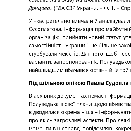
Донцова»
(ГДА СЗР України. – Ф. 1. – Спр. 
У нквс ретельно вивчали й аналізували з
Судоплатова. Інформація про майбутній
організацію, прийняти новий статут, у
самостійність України і ще більше зак
стурбували чекістів. Для того, щоб пер
варіанти, запропоновані К. Полуведьк
найшвидшим вбачався останній. У той
Під щільною опікою Павла Судопла
В архівних документах немає інформації
Полуведька в свої плани щодо вбивства
відводилася окрема ніша – інформувати 
про якісь загрозливі аспекти. Про деяк
моменти він справді повідомляв. Зокре