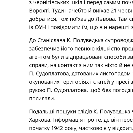
з чернігівських шкіл і перед самим поч
Ворохті. Туди начебто й виїхав 21 черв
добратися, тож поїхав до Львова. Там с
із ОУН і повідомити їм, що він нарешті 
До Станіслава К. Полуведька супроводжу
забезпечив його певною кількістю проду
агентом були відпрацьовані способи зв’я
справи, на контакт з ним так ніхто й н
П. Судоплатова, датованих листопадом 1
окупованих територіях і статей у пресі 
рукою П. Судоплатова, щоб без погодже
посилали.
Подальші пошуки слідів К. Полуведька 
Харкова. Інформація про те, де він пер
початку 1942 року, частково є у відкри