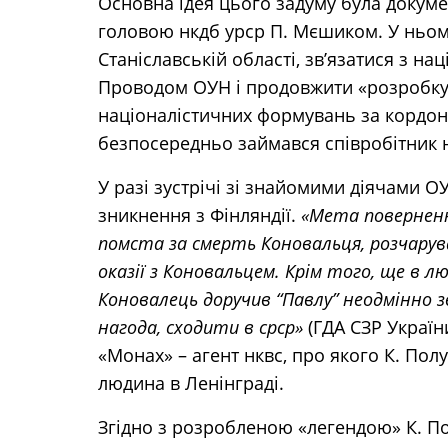
Основна ідея цього задуму була докум
головою нкдб урср П. Мєшиком. У ньому
Станіславській області, зв’язатися з нац
Проводом ОУН і продовжити «розробку
націоналістичних формувань за кордон
безпосередньо займався співробітник нк
У разі зустрічі зі знайомими діячами О
зникнення з Фінляндії.
«Мета повернення
помста за смерть Коновальця, розчарува
оказії з Коновальцем. Крім того, ще в л
Коновалець доручив “Павлу” неодмінно з
нагода, сходити в срср»
(ГДА СЗР України. 
«Монах» – агент нквс, про якого К. Пол
людина в Ленінграді.
Згідно з розробленою «легендою» К. П