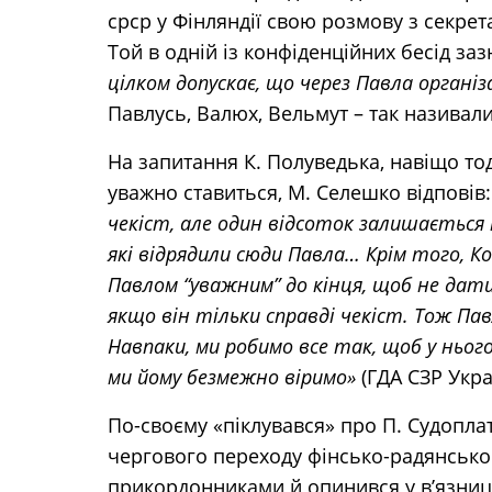
срср у Фінляндії свою розмову з секр
Той в одній із конфіденційних бесід за
цілком допускає, що через Павла організ
Павлусь, Валюх, Вельмут – так називал
На запитання К. Полуведька, навіщо тоді
уважно ставиться, М. Селешко відповів
чекіст, але один відсоток залишається
які відрядили сюди Павла… Крім того, К
Павлом “уважним” до кінця, щоб не да
якщо він тільки справді чекіст. Тож Пав
Навпаки, ми робимо все так, щоб у ньог
ми йому безмежно віримо»
(ГДА СЗР Україн
По-своєму «піклувався» про П. Судоплат
чергового переходу фінсько-радянсько
прикордонниками й опинився у в’язниці,