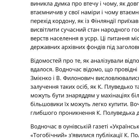
виникла думка про втечу і чому, як дов
втаємничив у свої наміри і чому втаємн
перехід кордону, як із Фінляндії приїх
висвітлити сучасний стан народного гос
верств населення в усрр. Ці питання мі
державних архівних фондів під заголов
Відомостей про те, як аналізували відпо
вдалося. Водночас відомо, що провідні д
Змієнко і В. Филонович висловлювалися
залучення таких осіб, як К. Плуведько т
можуть бути знаряддям у махінаціях бі
більшовики їх можуть легко купити. Во
глибшого проникнення К. Полуведька д
Водночас в оунівській газеті «Українсь
«Тогобічний» з’явилися публікації К. П