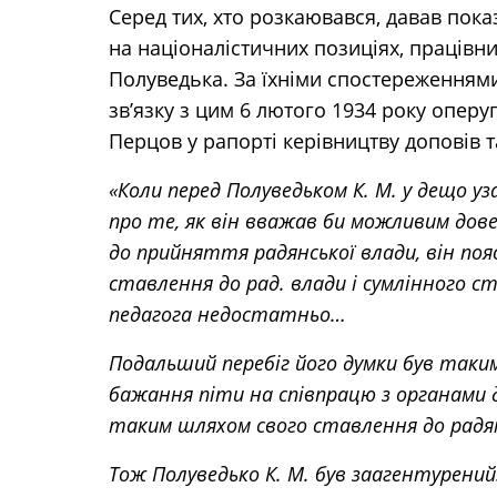
Серед тих, хто розкаювався, давав показ
на націоналістичних позиціях, праців
Полуведька. За їхніми спостереженнями,
зв’язку з цим 6 лютого 1934 року опер
Перцов у рапорті керівництву доповів т
«Коли перед Полуведьком К. М. у дещо у
про те, як він вважав би можливим дове
до прийняття радянської влади, він поя
ставлення до рад. влади і сумлінного с
педагога недостатньо…
Подальший перебіг його думки був таким
бажання піти на співпрацю з органами
таким шляхом свого ставлення до радян
Тож Полуведько К. М. був заагентурений