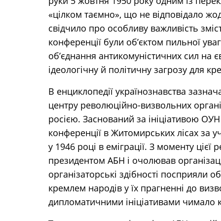
руки 5 жовтня 1950 року одним із пере
«цілком таємно», що не відповідало ж
свідчило про особливу важливість зміст
конференції були об’єктом пильної ува
об’єднання антикомуністичних сил на 
ідеологічну й політичну загрозу для кр
В енциклопедії українознавства зазнач
центру революційно-визвольних орган
росією. Заснований за ініціативою ОУН
конференції в Житомирських лісах за у
у 1946 році в еміграції. З моменту цієї 
президентом АБН і очолював організаці
організаторські здібності посприяли о
кремлем народів у їх прагненні до виз
дипломатичними ініціативами чимало к