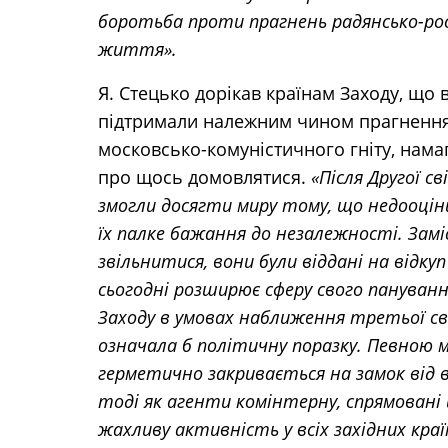
боротьба проти прагнень радянсько-ро
життя».
Я. Стецько дорікав країнам Заходу, що в
підтримали належним чином прагнення
московсько-комуністичного гніту, нама
про щось домовлятися.
«Після Другої св
змогли досягти миру тому, що недооціни
їх палке бажання до незалежності. Зам
звільнитися, вони були віддані на відку
сьогодні розширює сферу свого пануванн
Заходу в умовах наближення третьої сві
означала б політичну поразку. Певною м
герметично закривається на замок від 
тоді як агенти комінтерну, спрямовані
жахливу активність у всіх західних краї