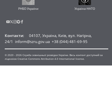
РНБО України
Україна-НАТО
Контакти
:
04107, Україна, Київ, вул. Нагірна,
24/1
inform@szru.gov.ua
+38 (044) 481-69-95
© 2020 -
2026
Служба зовнішньої розвідки України. Весь контент доступний за
ліцензією Creative Commons Attribution 4.0 International license.