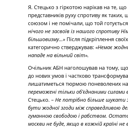
Я. Стецько з гіркотою нарікав на те, щ
представників руху спротиву як таких,
союзом і не помічали, що той готується
нічого не засвоїв із нашого спротиву Ні
більшовизму…»
Після підкріплення свої
категорично стверджував:
«Немає жодни
нападе на вільний світ».
Очільник АБН наголошував на тому, що
до нових умов і частково трансформуват
лишатиметься тюрмою поневолених на
переможені тільки обʼєднаними силами в
Стецько. –
Не потрібно більше шукати ж
бути жодної згоди між справедливою д
гуманною свободою і рабством. Остато
москви не буде, якщо в кожній країні 