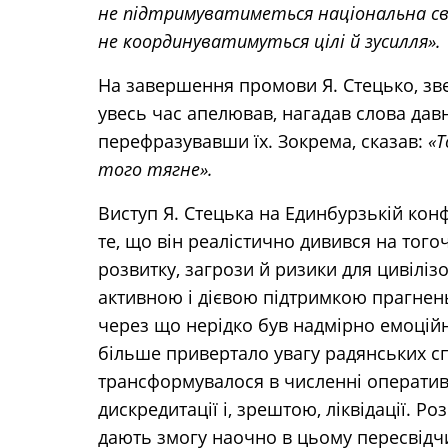
не підтримуватиметься національна сво
не координуватимуться цілі й зусилля».
На завершення промови Я. Стецько, звер
увесь час апелював, нагадав слова да
перефразувавши їх. Зокрема, сказав:
«Т
того тягне».
Виступ Я. Стецька на Единбурзькій кон
те, що він реалістично дивився на тогоча
розвитку, загрози й ризики для цивіліз
активною і дієвою підтримкою прагнень
через що нерідко був надмірно емоцій
більше привертало увагу радянських сп
трансформувалося в численні оперативн
дискредитації і, зрештою, ліквідації. Р
дають змогу наочно в цьому пересвідч