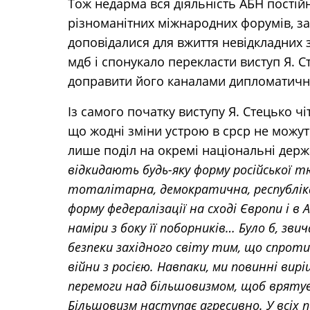
Тож недарма вся діяльність АБН постій
різноманітних міжнародних форумів, за
доповідалися для вжиття невідкладних 
мдб і спонукало перекласти виступ Я. 
доправити його каналами дипломатичн
Із самого початку виступу Я. Стецько ч
що жодні зміни устрою в срср не можуть
лише поділ на окремі національні дер
відкидають будь-яку форму російської т
тоталітарна, демократична, республіка
форму федералізації на сході Європи і в А
наміри з боку її поборників… Було б, з
безпеки західного світу тим, що спрот
війни з росією. Навпаки, ми повинні ви
перемоги над більшовизмом, щоб врятув
Більшовизм наступає агресивно. У всіх 