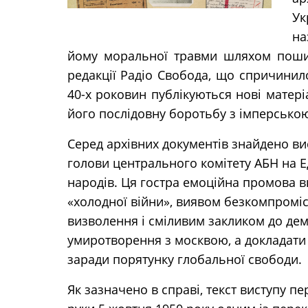
Ук
на
йому моральної травми шляхом поши
редакції Радіо Свобода, що спричинило
40-х роковин публікуються нові матері
його послідовну боротьбу з імперською
Серед архівних документів знайдено вис
голови центрального комітету АБН на 
народів. Ця гостра емоційна промова в
«холодної війни», виявом безкомпроміс
визволення і сміливим закликом до дем
умиротворення з москвою, а докладати 
заради порятунку глобальної свободи.
Як зазначено в справі, текст виступу п