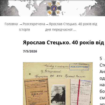
Головна
Розсекречена
Ярослав Стецько. 40 років від
історія
дня передчасної ...
Ярослав Стецько. 40 років від
7/5/2026
5 
Ст
Ан
од
на
бо
см
ар