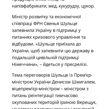
напівфабрикати, мед, кукурудзу, цукор.
Міністр розвитку та економічної
співпраці ФРН Свенья Шульце
запевнила Україну в підтримці у
питаннях кризового управління та
відбудови. «Шульце приїхала до
України, щоб запевнити цю державу в
подальшій цивільній підтримці
Німеччини», – йдеться у пресрелізі.
Тема переговорів Шульце із Прем’єр-
міністром України Денисом Шмигалем,
віцепрем’єр-міністром – міністром з
питань реінтеграції тимчасово
окупованих територій Іриною Верещук,
міністром розвитку громад і територій