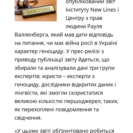
опублікований звіт
Інституту New Lines і
Центру з прав
людини Рауля
Валленберга, який мав дати відповідь
на питання, чи має війна росії в Україні
характер геноциду. У прес-релізі з
приводу публікації звіту йдеться, що
збирали та аналізували дані три групи
експертів: юристи – експерти з
геноциду, дослідники відкритих даних і
лінгвісти, які змогли скористатися
великою кількістю першоджерел, таких,
як перехоплені повідомлення та
свідчення.
«У цьому звіті обґрунтовано робиться