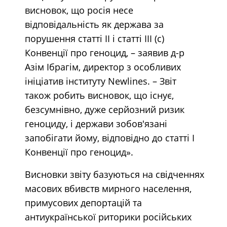
висновок, що росія несе
відповідальність як держава за
порушення статті II і статті III (c)
Конвенції про геноцид, – заявив д-р
Азім Ібрагім, директор з особливих
ініціатив інституту Newlines. – Звіт
також робить висновок, що існує,
безсумнівно, дуже серйозний ризик
геноциду, і держави зобов'язані
запобігати йому, відповідно до статті I
Конвенції про геноцид».
Висновки звіту базуються на свідченнях
масових вбивств мирного населення,
примусових депортацій та
антиукраїнської риторики російських