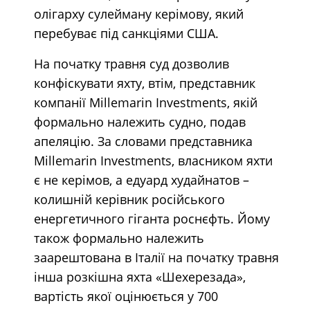
олігарху сулейману керімову, який
перебуває під санкціями США.
На початку травня суд дозволив
конфіскувати яхту, втім, представник
компанії Millemarin Investments, якій
формально належить судно, подав
апеляцію. За словами представника
Millemarin Investments, власником яхти
є не керімов, а едуард худайнатов –
колишній керівник російського
енергетичного гіганта роснєфть. Йому
також формально належить
заарештована в Італії на початку травня
інша розкішна яхта «Шехерезада»,
вартість якої оцінюється у 700